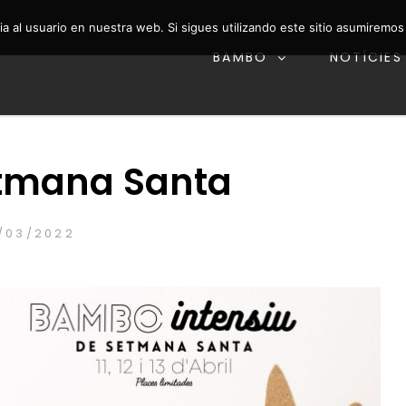
a al usuario en nuestra web. Si sigues utilizando este sitio asumiremo
BAMBO
NOTÍCIES
 i Fit Kid
 – ESCOLA DE DANSA
etmana Santa
OSTED
7/03/2022
RAQUELLAMATA
BY
N