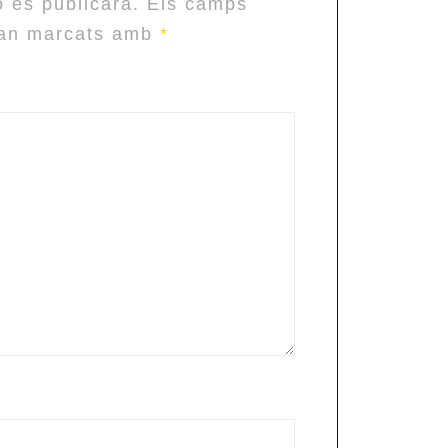
o es publicarà.
Els camps
tan marcats amb
*