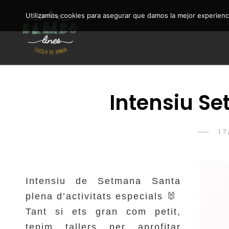
Utilizamos cookies para asegurar que damos la mejor experienci
Entre BAMBOlines Escola de Dansa acrobàcia
ENTRE BAMBOLINES
Intensiu S
P
1
O
Intensiu de Setmana Santa
plena d’activitats especials 🐰
Tant si ets gran com petit,
tenim tallers per aprofitar