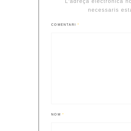
L'adreça electrònica n
necessaris es
COMENTARI
*
NOM
*