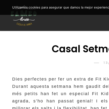
Utilizamos cookies para asegurar que damos la mejor experienci
Entre BAMBOlines Escola de Dansa acrobàcia
ENTRE BAMBOLINES
Casal Setm
P
13
O
Dies perfectes per fer un extra de Fit K
Durant aquesta setmana hem gaudit de
més petits han fet un especial Fit Kid
agrada, s’ho han passat genial! I els
millorar els salts i la flexibilitat, han f