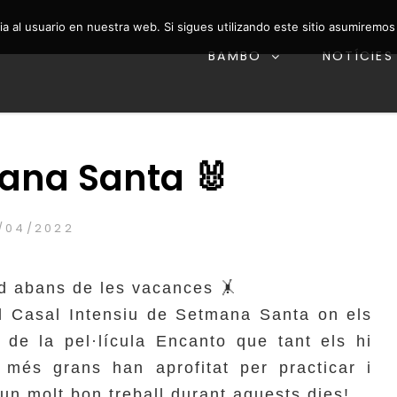
a al usuario en nuestra web. Si sigues utilizando este sitio asumiremo
BAMBO
NOTÍCIES
 i Fit Kid
 – ESCOLA DE DANSA
ana Santa 🐰
OSTED
/04/2022
RAQUELLAMATA
BY
N
id abans de les vacances 🤸
l Casal Intensiu de Setmana Santa on els
 de la pel·lícula Encanto que tant els hi
 més grans han aprofitat per practicar i
et un molt bon treball durant aquests dies!