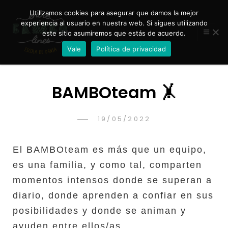
Utilizamos cookies para asegurar que damos la mejor
experiencia al usuario en nuestra web. Si sigues utilizando
este sitio asumiremos que estás de acuerdo.
Entre BAMBOlines Escola de Dansa acrobàcia i
ENTRE BAMBOLINES
Fit Kid
Vale
Política de privacidad
– ESCOLA DE DANSA
BAMBOteam 🤸
POSTED
19/05/2022
RAQUELLAMATA
BY
ON
El BAMBOteam es más que un equipo,
es una familia, y como tal, comparten
momentos intensos donde se superan a
diario, donde aprenden a confiar en sus
posibilidades y donde se animan y
ayuden entre ellos/as.