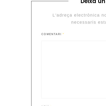
Deixa un
L'adreça electrònica n
necessaris es
COMENTARI
*