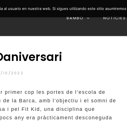
a al usuario en nuestra web. Si sigues utilizando este sitio asumiremo
BAMBO
NOTÍCIES
 i Fit Kid
 – ESCOLA DE DANSA
aniversari
OSTED
/10/2022
BAMBO
BY
N
r primer cop les portes de l’escola de
de la Barca, amb l’objectiu i el somni de
a i pel Fit Kid, una disciplina que
a pocs any era pràcticament desconeguda