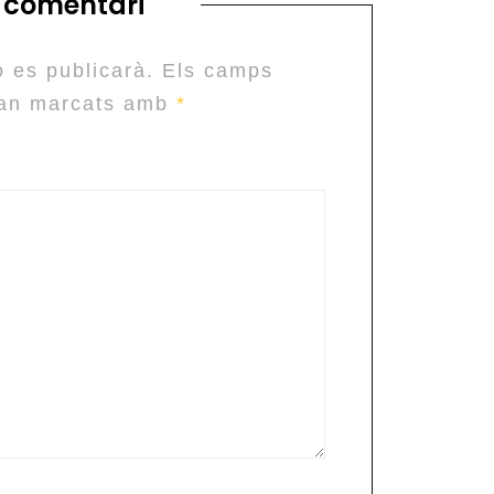
 comentari
o es publicarà.
Els camps
tan marcats amb
*