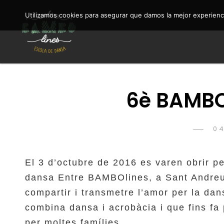
Utilizamos cookies para asegurar que damos la mejor experienci
Entre BAMBOlines Escola de Dansa acrobàcia
ENTRE BAMBOLINES
6è BAMBO
P
04
O
El 3 d’octubre de 2016 es varen obrir pe
dansa Entre BAMBOlines, a Sant Andreu 
compartir i transmetre l’amor per la dans
combina dansa i acrobàcia i que fins f
per moltes famílies.