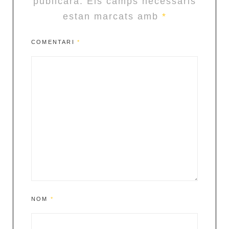
publicarà.
Els camps necessaris
estan marcats amb
*
COMENTARI
*
NOM
*